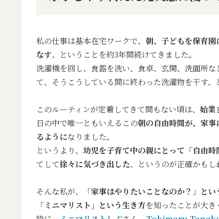
私の仕事は基本在宅ワークで、
朝、子どもを保育園
なす
、ということを約3年間続けてきました。
洗濯機を回し、食器を洗い、食卓、玄関、洗面所な
て、そうこうしている間に終わった洗濯物を干す、
このルーティンが定着してきて間もない頃は、
始業
日の中で唯一ともいえるこの
朝の自由時間が、家事
るように
なりました。
というより、
幼児を子育て中の親にとって「自由時
てして
徐々に気づき出した
、というのが正確かもし
そんな私が、「
家事はやりたいことなのか？
」
とい
「ミニマリスト」という生き方
を知ったことが大き
特に、
ミニマリストしぶ
さん、
Tokimaru Tanak