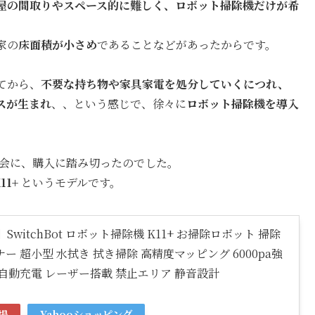
屋の間取りやスペース的に難しく、ロボット掃除機だけが希
家の
床面積が小さめ
であることなどがあったからです。
てから、
不要な持ち物や家具家電を処分していくにつれ、
スが生まれ
、、という感じで、徐々に
ロボット掃除機を導入
何かの機会に、購入に踏み切ったのでした。
11+
というモデルです。
witchBot ロボット掃除機 K11+ お掃除ロボット 掃除
ー 超小型 水拭き 拭き掃除 高精度マッピング 6000pa強
 自動充電 レーザー搭載 禁止エリア 静音設計
場
Yahooショッピング