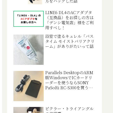
方をハックした話
LINE6 DL4のACアダプタ
（互換品）をお探しの方は
「デンシ電気店」様をご利
用すべし！
浴室で塗るキュレル「バス
タイム モイストバリアクリ
ーム」がありがたいって話
Parallels DesktopのARM
版WindowsでICカードリ
ーダーを使うならSONY
PaSoRi RC-S300を買うべ
し
ピクラー・トライアングル