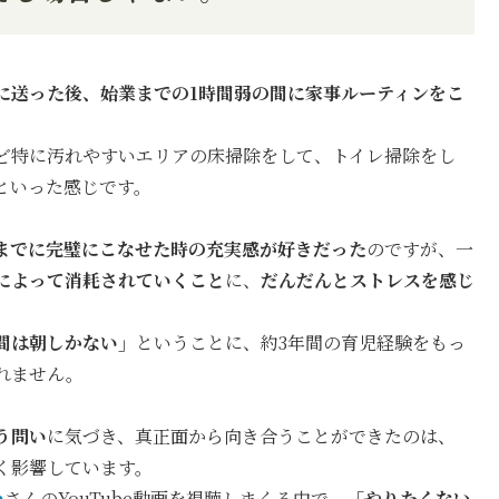
に送った後、始業までの1時間弱の間に家事ルーティンをこ
ど特に汚れやすいエリアの床掃除をして、トイレ掃除をし
といった感じです。
までに完璧にこなせた時の充実感が好きだった
のですが、一
によって消耗されていくこと
に、
だんだんとストレスを感じ
間は朝しかない」
ということに、約3年間の育児経験をもっ
れません。
う問い
に気づき、真正面から向き合うことができたのは、
く影響しています。
a
さんのYouTube動画を視聴しまくる中で、
「やりたくない