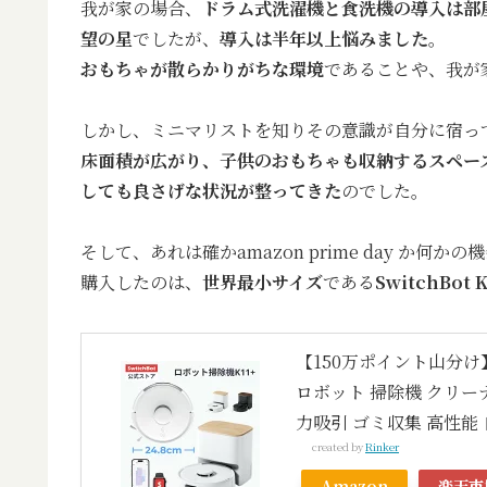
我が家の場合、
ドラム式洗濯機と食洗機の導入は部
望の星
でしたが、
導入は半年以上悩みました
。
おもちゃが散らかりがちな環境
であることや、我が
しかし、ミニマリストを知りその意識が自分に宿っ
床面積が広がり、子供のおもちゃも収納するスペー
しても良さげな状況が整ってきた
のでした。
そして、あれは確かamazon prime day か
購入したのは、
世界最小サイズ
である
SwitchBot K
【150万ポイント山分け】S
ロボット 掃除機 クリーナ
力吸引 ゴミ収集 高性能
created by
Rinker
Amazon
楽天市